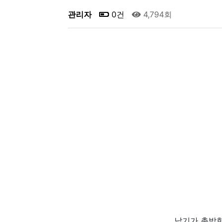
관리자
0건
4,794회
납기가 촉박한